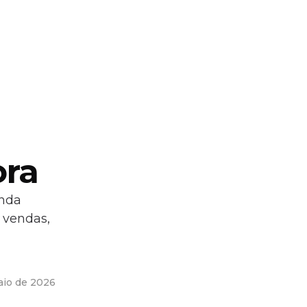
ora
enda
 vendas,
aio de 2026