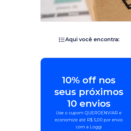
Aqui você encontra:
10% off nos
seus próximos
10 envios
Use o cupom QUEROENVIAR e
economize até R$ 5,00 por envio
com a Loggi