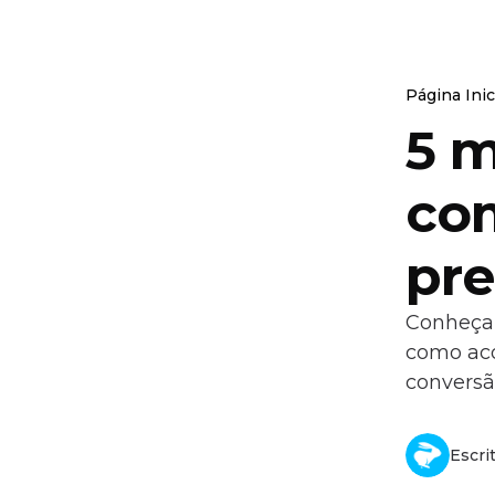
Página Inic
5 m
co
pre
Conheça 
como aco
conversã
Escri