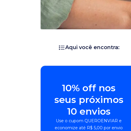
Aqui você encontra:
10% off nos
seus próximos
10 envios
Use o cupom QUEROENVIAR e
economize até R$ 5,00 por envio