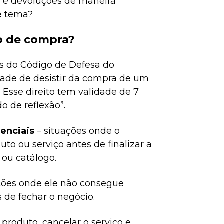
 e devoluções de maneira
se tema?
o de compra?
as do Código de Defesa do
dade de desistir da compra de um
. Esse direito tem validade de 7
o de reflexão”.
senciais
– situações onde o
o ou serviço antes de finalizar a
ou catálogo.
ões onde ele não consegue
s de fechar o negócio.
produto, cancelar o serviço e