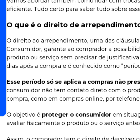
Vamos abordar também como lidar com trocas
eficiente. Tudo certo para saber tudo sobre es
O que é o direito de arrependiment
O direito ao arrependimento, uma das cláusul
Consumidor, garante ao comprador a possibili
produto ou serviço sem precisar de justificativa
dias após a compra e é conhecido como “períod
Esse período só se aplica a compras não pre
consumidor não tem contato direto com o produt
compra, como em compras online, por telefone 
O objetivo é
proteger o consumidor
em situaç
avaliar fisicamente o produto ou o serviço ante
Assim, o comprador tem o direito de devolver o 