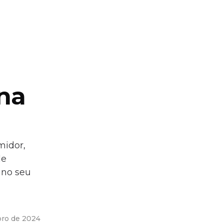
na
midor,
le
 no seu
bro de 2024