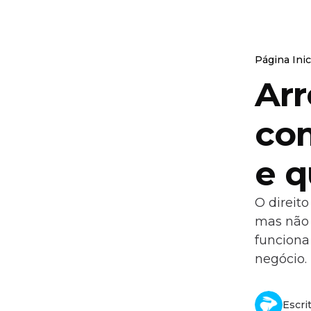
Página Inic
Ar
co
e q
O direit
mas não 
funciona
negócio.
Escri