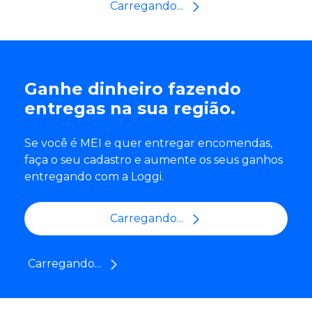
Carregando...
Ganhe dinheiro fazendo
entregas na sua região.
Se você é MEI e quer entregar encomendas,
faça o seu cadastro e aumente os seus ganhos
entregando com a Loggi.
Carregando...
Carregando...