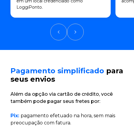
em um local credenciado como
acomp
LoggiPonto.
Pagamento simplificado
para
seus envios
Além da opção via cartão de crédito, você
também pode pagar seus fretes por:
Pix:
pagamento efetuado na hora, sem mais
preocupação com fatura.