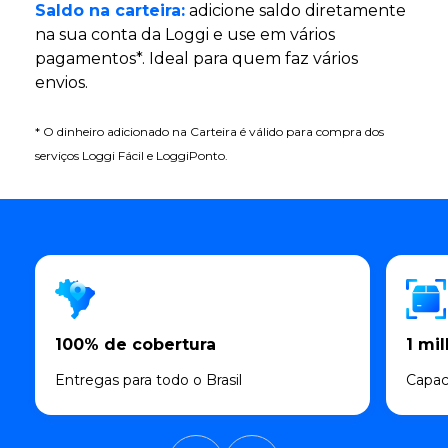
Saldo na carteira:
adicione saldo diretamente
na sua conta da Loggi e use em vários
pagamentos*. Ideal para quem faz vários
envios.
* O dinheiro adicionado na Carteira é válido para compra dos
serviços Loggi Fácil e LoggiPonto.
100% de cobertura
1 mi
Entregas para todo o Brasil
Capac