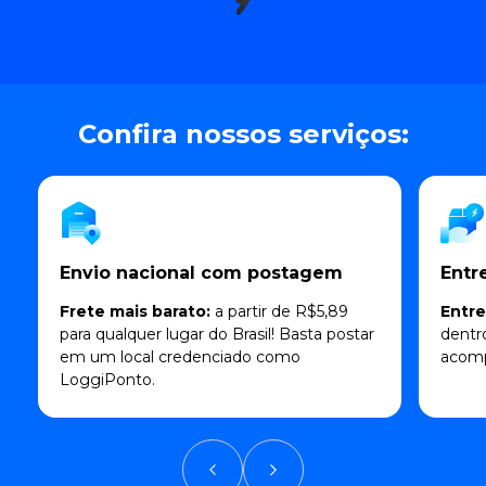
Confira nossos serviços:
Envio nacional com postagem
Entr
Frete mais barato:
a partir de R$5,89
Entr
para qualquer lugar do Brasil! Basta postar
dentr
em um local credenciado como
acomp
LoggiPonto.