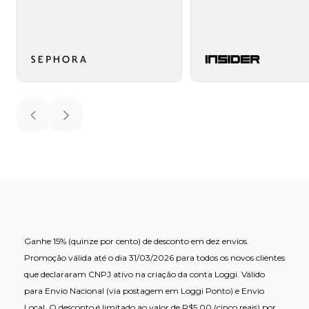
Previous slide
Next slide
Ganhe 15% (quinze por cento) de desconto em dez envios.
Promoção válida até o dia 31/03/2026 para todos os novos clientes
que declararam CNPJ ativo na criação da conta Loggi. Válido
para Envio Nacional (via postagem em Loggi Ponto) e Envio
Local. O desconto é limitado ao valor de R$5,00 (cinco reais) por